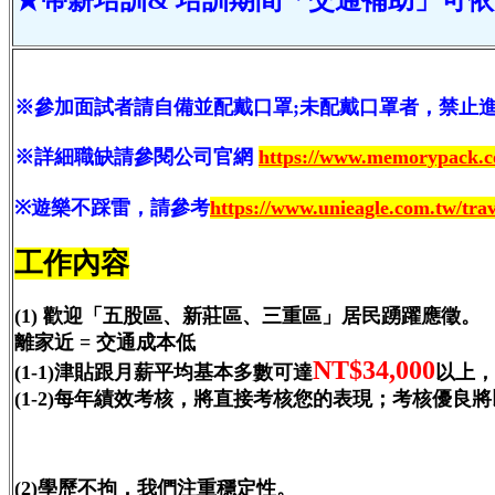
★帶薪培訓& 培訓期間「交通補助」可
※參加面試者請自備並配戴口罩;未配戴口罩者，禁止
※詳細職缺請參閱公司官網
https://www.memorypack.c
※遊樂不踩雷，請參考
https://www.unieagle.com.tw/trav
工作內容
(1) 歡迎「五股區、新莊區、三重區」居民踴躍應徵。
離家近 = 交通成本低
NT$34,000
(1-1)津貼跟月薪平均基本多數可達
以上，
(1-2)每年績效考核，將直接考核您的表現；考核優良
(2)學歷不拘，我們注重穩定性。